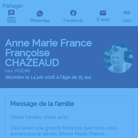
Partager
E-mail
SMS
WhatsApp
Facebook
Lien
Anne Marie France
Françoise
CHAZEAUD
née VIGEAN
décédée le 14 juin 2026 à l'âge de 75 ans
Message de la famille
Chère famille, chers amis,
C’est avec une grande tristesse que nous vous
annonçons le décès d’Anne Marie France