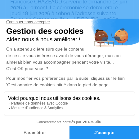
Françoise CHAZEAUD survenu le dimanche 14 juin
2026 à Lormont. La cérémonie se déroulera le
jeudi 18 juin 2026 à 10h00 à l’adresse suivante :
Eglise de Camps sur l'Isle - LE BOURG - 33660
Camps sur l'Isle.
Selon les volontés de Anne Marie, pas de tenue
sombre pour la cérémonie
Nous vous invitons à utiliser cet espace pour
laisser vos condoléances, partager des photos
souvenirs, une anecdote ou exprimer vos pensées
à travers des poèmes ou des textes. Cet endroit
est un lieu d'expression dédié à honorer la
mémoire d’Anne Marie France Françoise
CHAZEAUD.
Un service de plantation d’arbre hommage est
disponible ici
.
37
Je rends hommage
Faire-part
Hommages