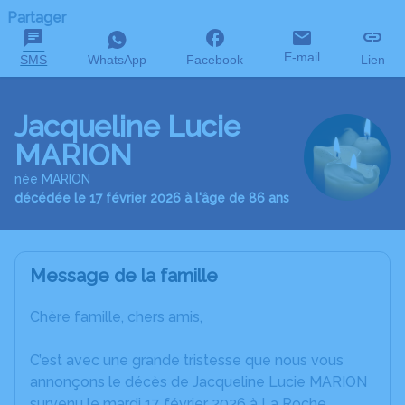
Partager
E-mail
SMS
WhatsApp
Facebook
Lien
Jacqueline Lucie
MARION
née MARION
décédée le 17 février 2026 à l'âge de 86 ans
Message de la famille
Chère famille, chers amis,
C’est avec une grande tristesse que nous vous
annonçons le décès de Jacqueline Lucie MARION
survenu le mardi 17 février 2026 à La Roche