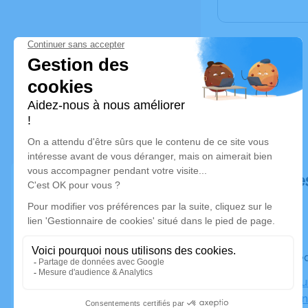
Déroulé de
Le mercre
Crématoriu
33450 Mon