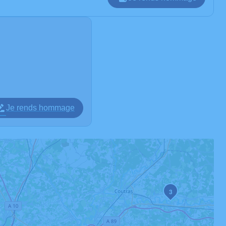
Je rends hommage
3