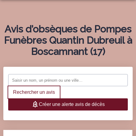
NOS SERVICES
NOS AGENCES
ORGANISER DES OBSÈQUES
Avis d’obsèques de Pompes
NOTRE CHAMBRE FUNERAIRE
Funèbres Quantin Dubreuil à
SAINT SEURIN SUR L’ISLE
PRÉVOIR SES OBSÈQUES
BOUTIQUE DE PLAQUES
Boscamnant (17)
SAINT-AIGULIN
SERVICES AUX FAMILLES
NOS FLEURS
ESPACES HOMMAGES
SAINT-MÉDARD-DE-GUIZIÈRES
MARBRERIE FUNÉRAIRE
Rechercher un avis
Créer une alerte avis de décès