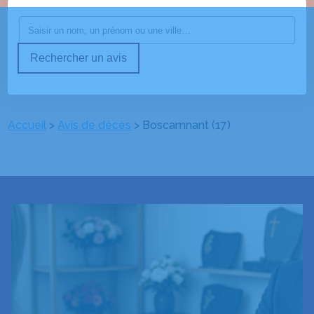
Rechercher un avis
Accueil
>
Avis de décès
>
Boscamnant (17)