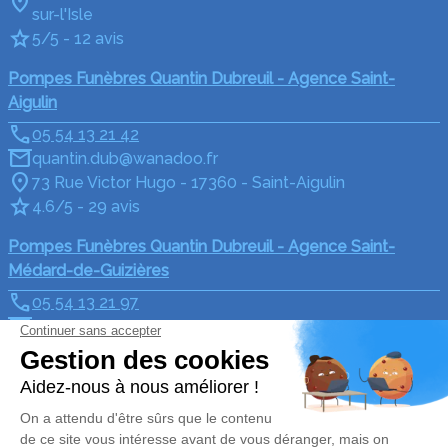
sur-l'Isle
5/5 - 12 avis
Pompes Funèbres Quantin Dubreuil - Agence Saint-
Aigulin
05 54 13 21 42
quantin.dub@wanadoo.fr
73 Rue Victor Hugo - 17360 - Saint-Aigulin
4.6/5 - 29 avis
Pompes Funèbres Quantin Dubreuil - Agence Saint-
Médard-de-Guizières
05 54 13 21 97
quantin.dub@wanadoo.fr
118 Rue de la République - 33230 - Saint-Médard-de-
Guizières
3.7/5 - 3 avis
Nos Services
Liens utiles
Organiser des obsèques
Avis de décès