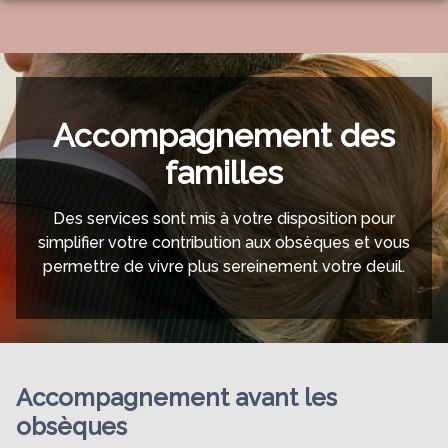
NOS SERVICES
NOS AGENCES
ORGANISER DES OBSÈQUES
NOTRE CHAMBRE FUNERAIRE
Accompagnement des
SAINT SEURIN SUR L’ISLE
PRÉVOIR SES OBSÈQUES
BOUTIQUE DE PLAQUES
familles
SAINT-AIGULIN
SERVICES AUX FAMILLES
NOS FLEURS
Des services sont mis à votre disposition pour
ESPACES HOMMAGES
SAINT-MÉDARD-DE-GUIZIÈRES
MARBRERIE FUNÉRAIRE
simplifier votre contribution aux obsèques et vous
permettre de vivre plus sereinement votre deuil.
Accompagnement avant les
obsèques