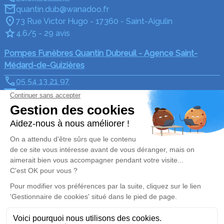
quantin.dub@wanadoo.fr
73 Rue Victor Hugo - 17360 - Saint-Aigulin
4.6/5 - 29 avis
Pompes Funèbres Quantin Dubreuil - Agence Saint-
Médard-de-Guizières
05 54 13 21 97
quantin.dub@wanadoo.fr
118 Rue de la République - 33230 - Saint-Médard-de-
Guizières
3.7/5 - 3 avis
Nos Services
Liens utiles
Organiser des obsèques
Avis de décès
Prévoir ses obsèques
Demande de rendez-vous
en agence
Monuments funéraires
Services aux familles
Mentions légales
Politique de traitement des données personnelles