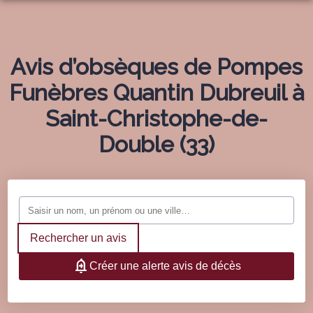
NOS SERVICES
NOS AGENCES
ORGANISER DES OBSÈQUES
Avis d’obsèques de Pompes
NOTRE CHAMBRE FUNERAIRE
Funèbres Quantin Dubreuil à
SAINT SEURIN SUR L’ISLE
PRÉVOIR SES OBSÈQUES
BOUTIQUE DE PLAQUES
Saint-Christophe-de-
SAINT-AIGULIN
SERVICES AUX FAMILLES
NOS FLEURS
Double (33)
ESPACES HOMMAGES
SAINT-MÉDARD-DE-GUIZIÈRES
MARBRERIE FUNÉRAIRE
Rechercher un avis
Créer une alerte avis de décès