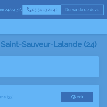
05 54 13 21 42
Demande de devis
ce 24/24 7j/7
Saint-Sauveur-Lalande (24)
Voir
rne (33)