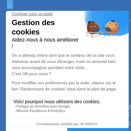
Pompes Funèbres Quantin Dubreuil
Nos équipes vous aident à honorer la mémoire de la pe
perpétuer son souvenir dans le respect de ses volontés,
avec dignité dans son dernier voyage.
Nos agences
Pompes Funèbres Quantin Dubreuil - Agence Saint
Seurin sur L’Isle
05 54 13 30 76
quantin.dub@wanadoo.fr
21 Av. Georges Clemenceau - 33660 - Saint-Seurin-
sur-l'Isle
5/5 - 12 avis
O
P