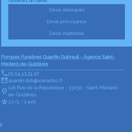
Obtenez un devis
Devis obsèques
Devis prévoyance
Devis marbrerie
Pompes Funèbres Quantin Dubreuil - Agence Saint-
Médard-de-Guizières
05 54 13 21 97
quantin.dub@wanadoo.fr
118 Rue de la République - 33230 - Saint-Médard-
de-Guizières
3.7/5 - 3 avis
e