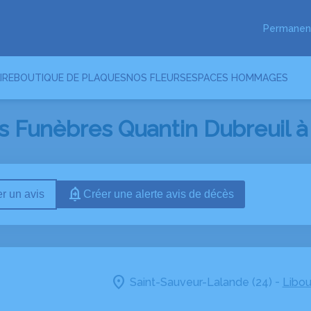
Permanen
IRE
BOUTIQUE DE PLAQUES
NOS FLEURS
ESPACES HOMMAGES
 Funèbres Quantin Dubreuil à 
r un avis
Créer une alerte avis de décès
-
Saint-Sauveur-Lalande (24)
Libou