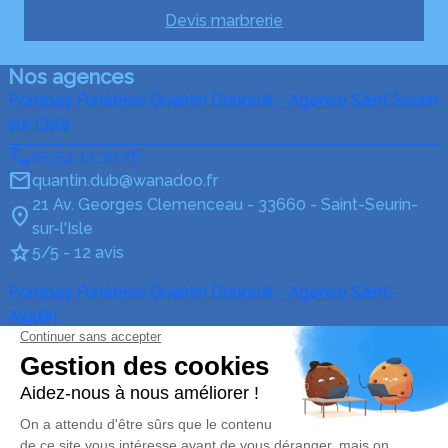
Devis marbrerie
Nos agences
Pompes Funèbres Quantin Dubreuil - Agence Saint Seurin
sur L’Isle
05 54 13 30 76
quantin.dub@wanadoo.fr
21 Av. Georges Clemenceau - 33660 - Saint-Seurin-
sur-l'Isle
5/5 - 12 avis
Pompes Funèbres Quantin Dubreuil - Agence Saint-
Aigulin
05 54 13 21 42
quantin.dub@wanadoo.fr
73 Rue Victor Hugo - 17360 - Saint-Aigulin
4.6/5 - 29 avis