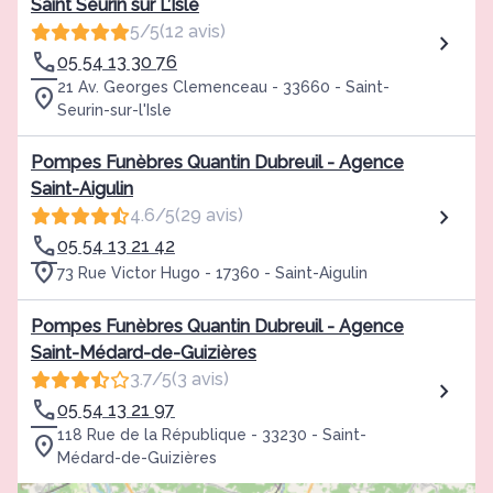
Saint Seurin sur L’Isle
5/5
(12 avis)
05 54 13 30 76
21 Av. Georges Clemenceau - 33660 - Saint-
Seurin-sur-l'Isle
Pompes Funèbres Quantin Dubreuil - Agence
Saint-Aigulin
4.6/5
(29 avis)
05 54 13 21 42
73 Rue Victor Hugo - 17360 - Saint-Aigulin
Pompes Funèbres Quantin Dubreuil - Agence
Saint-Médard-de-Guizières
3.7/5
(3 avis)
05 54 13 21 97
118 Rue de la République - 33230 - Saint-
Médard-de-Guizières