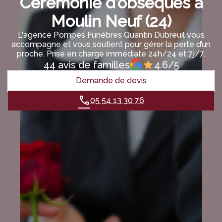
Cérémonie d’obsèques à
Moulin Neuf (24)
L'agence Pompes Funèbres Quantin Dubreuil vous
accompagne et vous soutient pour gérer la perte d’un
proche. Prise en charge immédiate 24h/24 et 7j/7.
44 avis de familles
4.6/5
Demande de devis
05 54 13 30 76