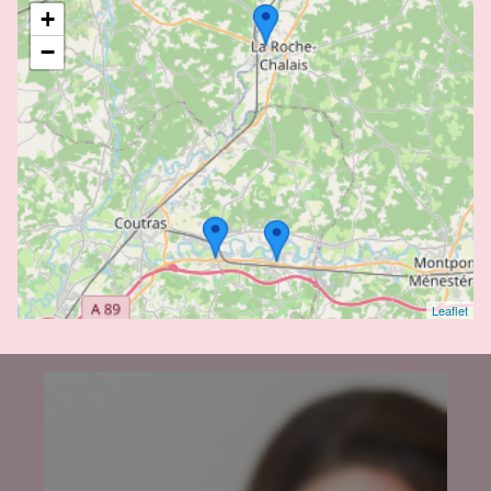
+
−
Leaflet