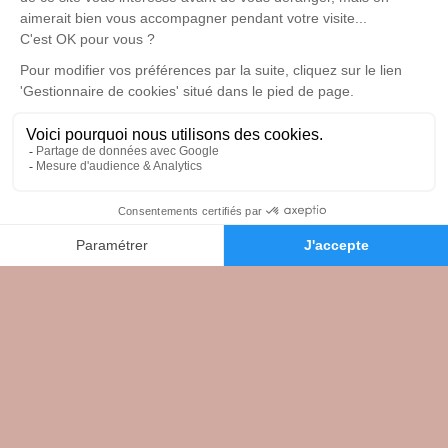
Pompes Funèbres Quantin Dubreuil - Agence Saint-
Médard-de-Guizières
05 54 13 21 97
quantin.dub@wanadoo.fr
118 Rue de la République - 33230 - Saint-Médard-de-
Guizières
3.7/5 - 3 avis
Nos Services
Liens utiles
Organiser des obsèques
Avis de décès
05 54 13 21 42
Demande de devis
Prévoir ses obsèques
Demande de rendez-vous
en agence
Monuments funéraires
Services aux familles
Mentions légales
Politique de traitement des données personnelles
Politique d’utilisation des cookies
Gestionnaire de cookies
Zone d'intervention