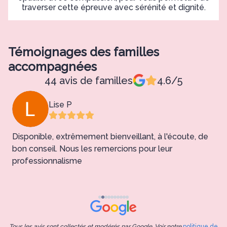
traverser cette épreuve avec sérénité et dignité.
Témoignages des familles
accompagnées
44 avis de familles
4.6/5
Lise P
Disponible, extrêmement bienveillant, à l'écoute, de
bon conseil. Nous les remercions pour leur
professionnalisme
l
3660.
Tous les avis sont collectés et modérés par Google. Voir notre
politique de