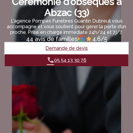
Cérémonie d’obsèques à
Abzac (33)
L'agence Pompes Funèbres Quantin Dubreuil vous
accompagne et vous soutient pour gérer la perte d’un
proche. Prise en charge immédiate 24h/24 et 7j/7.
44 avis de familles
4.6/5
Demande de devis
05 54 13 30 76