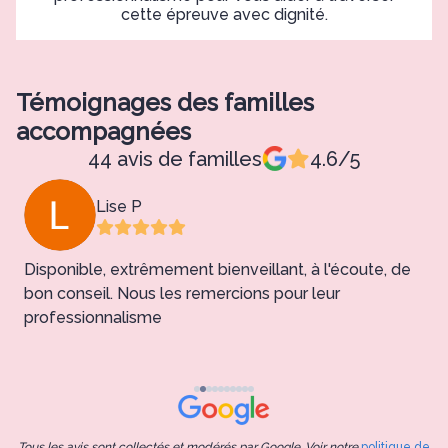
cette épreuve avec dignité.
Témoignages des familles
accompagnées
44 avis de familles
4.6/5
Lise P
Disponible, extrêmement bienveillant, à l'écoute, de
bon conseil. Nous les remercions pour leur
professionnalisme
l
3660.
Tous les avis sont collectés et modérés par Google. Voir notre
politique de