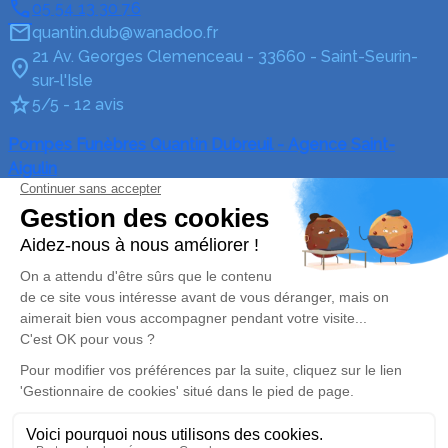
05 54 13 30 76
quantin.dub@wanadoo.fr
21 Av. Georges Clemenceau - 33660 - Saint-Seurin-
sur-l'Isle
5/5 - 12 avis
Pompes Funèbres Quantin Dubreuil - Agence Saint-
Aigulin
05 54 13 21 42
quantin.dub@wanadoo.fr
73 Rue Victor Hugo - 17360 - Saint-Aigulin
4.6/5 - 29 avis
Pompes Funèbres Quantin Dubreuil - Agence Saint-
Médard-de-Guizières
05 54 13 21 97
quantin.dub@wanadoo.fr
118 Rue de la République - 33230 - Saint-Médard-de-
Guizières